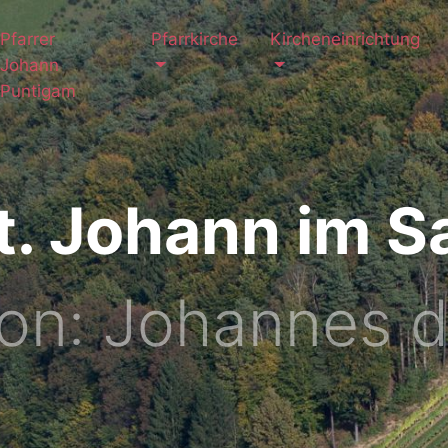
Pfarrer
Pfarrkirche
Kircheneinrichtung
Johann
Puntigam
St. Johann im S
ron: Johannes d