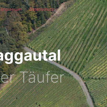
Impressum
Datenschutz
aggautal
er Täufer