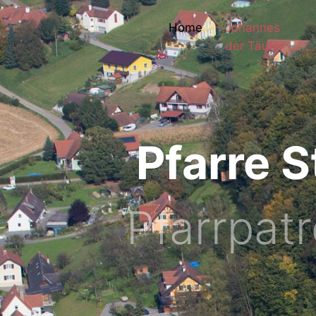
Home
Johannes
der Täufer
Pfarre 
Pfarrpat