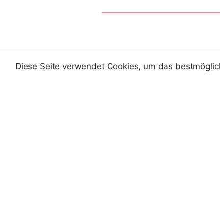
Diese Seite verwendet Cookies, um das bestmögliche
st-johann-saggautal@graz-se
johann.puntigam@graz-secka