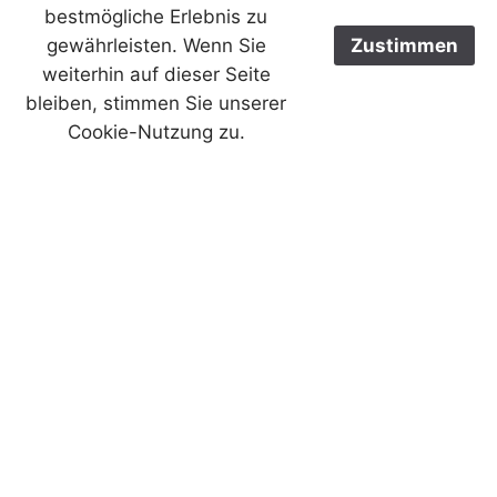
bestmögliche Erlebnis zu
gewährleisten. Wenn Sie
Zustimmen
weiterhin auf dieser Seite
bleiben, stimmen Sie unserer
Cookie-Nutzung zu.
Kreuzwegbilder
In einem aus dem Jahre 1778
stammenden Schreiben des
Bischofs an den Pfarrer von St.
Johann im Saggautal wird letzterer
gefragt, warum der Kreuzweg in
seiner Pfarre noch nicht eingeführt worden sei.
Noch im September desselben Jahres kann der
Pfarrherr berichten, dass der Kreuzweg eingeweiht
wurde.
Die Kreuzwegbilder stammen aus der Zeit um 1700